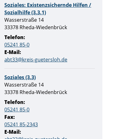
Soziales: Existenzsichernde Hilfen /
Sozialhilfe (3.3.1)
Straße:
Hausnummer:
Wasserstraße
14
PLZ:
Ort:
33378
Rheda-Wiedenbrück
Telefon:
05241 85-0
E-Mail:
abt33@kreis-guetersloh.de
Soziales (3.3)
Straße:
Hausnummer:
Wasserstraße
14
PLZ:
Ort:
33378
Rheda-Wiedenbrück
Telefon:
05241 85-0
Fax:
05241 85-2343
E-Mail: