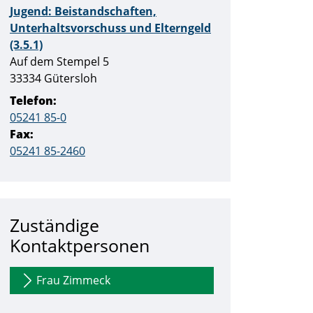
Jugend: Beistandschaften,
Unterhaltsvorschuss und Elterngeld
(3.5.1)
Straße:
Hausnummer:
Auf dem Stempel
5
PLZ:
Ort:
33334
Gütersloh
Telefon:
05241 85-0
Fax:
05241 85-2460
Zuständige
Kontaktpersonen
Frau Zimmeck