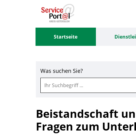
Zum Header
Zum Hauptinhalt
Zum Footer
Zum Hauptinhalt springen
Startseite
Dienstle
Was suchen Sie?
Beistandschaft un
Fragen zum Unter