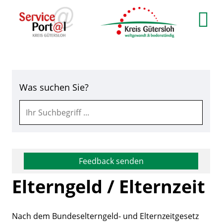
Zum Header
Zum Hauptinhalt
Zum Footer
Zum Hauptinhalt springen
Was suchen Sie?
Feedback senden
Elterngeld / Elternzeit
Nach dem Bundeselterngeld- und Elternzeitgesetz