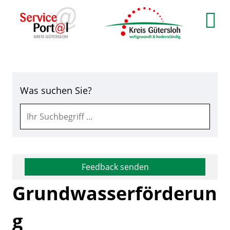
Zum Header
Zum Hauptinhalt
Zum Footer
Zum Hauptinhalt springen
Was suchen Sie?
Feedback senden
Grundwasserförderun
g