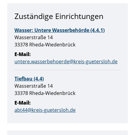
Zuständige Einrichtungen
Wasser: Untere Wasserbehörde (4.4.1)
Straße:
Hausnummer:
Wasserstraße
14
PLZ:
Ort:
33378
Rheda-Wiedenbrück
E-Mail:
untere.wasserbehoerde@kreis-guetersloh.de
Tiefbau (4.4)
Straße:
Hausnummer:
Wasserstraße
14
PLZ:
Ort:
33378
Rheda-Wiedenbrück
E-Mail:
abt44@kreis-guetersloh.de