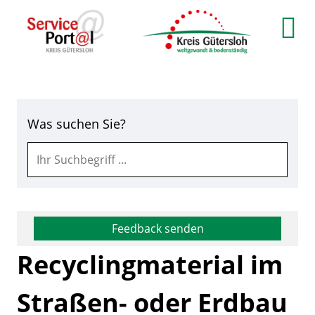
Zum Header
Zum Hauptinhalt
Zum Footer
Zum Hauptinhalt springen
Was suchen Sie?
Feedback senden
Recyclingmaterial im
Straßen- oder Erdbau