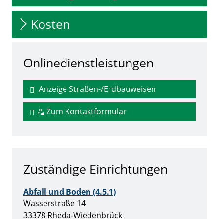
Kosten
Onlinedienstleistungen
Anzeige Straßen-/Erdbauweisen
Zum Kontaktformular
Zuständige Einrichtungen
Abfall und Boden (4.5.1)
Straße:
Hausnummer:
Wasserstraße
14
PLZ:
Ort:
33378
Rheda-Wiedenbrück