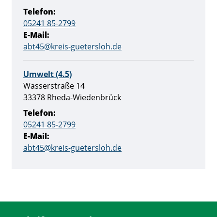
Telefon:
05241 85-2799
E-Mail:
abt45@kreis-guetersloh.de
Umwelt (4.5)
Straße:
Hausnummer:
Wasserstraße
14
PLZ:
Ort:
33378
Rheda-Wiedenbrück
Telefon:
05241 85-2799
E-Mail:
abt45@kreis-guetersloh.de