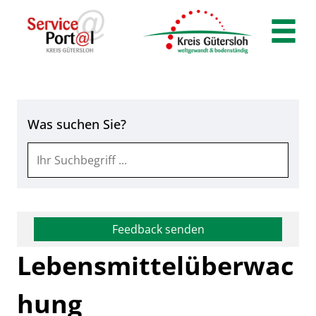
Zum Header
Zum Hauptinhalt
Zum Footer
Zum Hauptinhalt springen
Was suchen Sie?
Feedback senden
Lebensmittelüberwac
hung