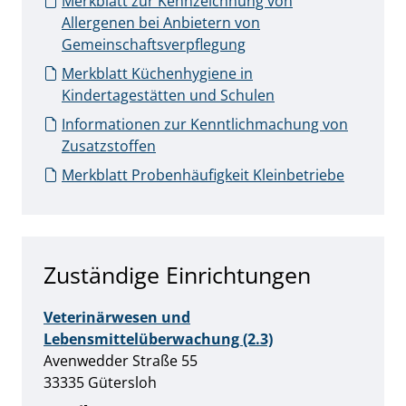
Merkblatt zur Kennzeichnung von
Allergenen bei Anbietern von
Gemeinschaftsverpflegung
Merkblatt Küchenhygiene in
Kindertagestätten und Schulen
Informationen zur Kenntlichmachung von
Zusatzstoffen
Merkblatt Probenhäufigkeit Kleinbetriebe
Zuständige Einrichtungen
Veterinärwesen und
Lebensmittelüberwachung (2.3)
Straße:
Hausnummer:
Avenwedder Straße
55
PLZ:
Ort:
33335
Gütersloh