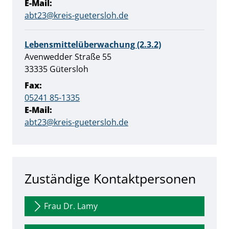
E-Mail:
abt23@kreis-guetersloh.de
Lebensmittelüberwachung (2.3.2)
Straße:
Hausnummer:
Avenwedder Straße
55
PLZ:
Ort:
33335
Gütersloh
Fax:
05241 85-1335
E-Mail:
abt23@kreis-guetersloh.de
Zuständige Kontaktpersonen
Frau Dr. Lamy