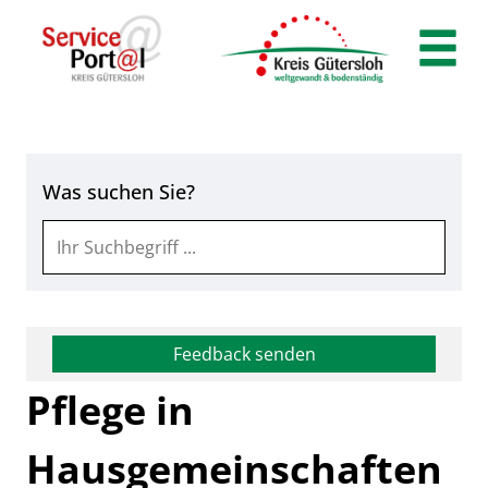
Zum Header
Zum Hauptinhalt
Zum Footer
Zum Hauptinhalt springen
Was suchen Sie?
Feedback senden
Pflege in
Hausgemeinschaften