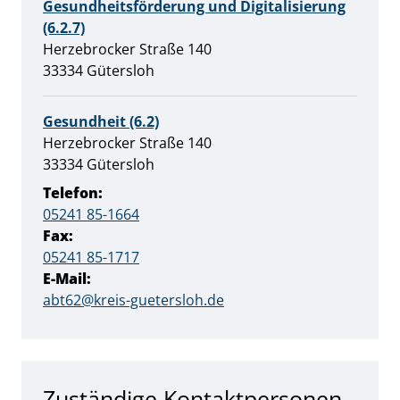
Gesundheitsförderung und Digitalisierung
(6.2.7)
Straße:
Hausnummer:
Herzebrocker Straße
140
PLZ:
Ort:
33334
Gütersloh
Gesundheit (6.2)
Straße:
Hausnummer:
Herzebrocker Straße
140
PLZ:
Ort:
33334
Gütersloh
Telefon:
05241 85-1664
Fax:
05241 85-1717
E-Mail:
abt62@kreis-guetersloh.de
Zuständige Kontaktpersonen