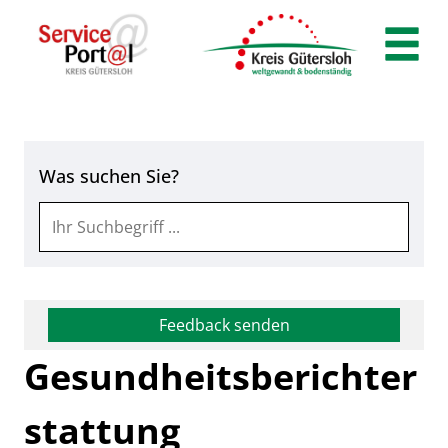
Zum Header
Zum Hauptinhalt
Zum Footer
Zum Hauptinhalt springen
Was suchen Sie?
Feedback senden
Gesundheitsberichter
stattung