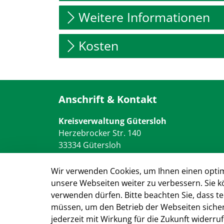
Weitere Informationen
Kosten
Anschrift & Kontakt
Kreisverwaltung Gütersloh
Herzebrocker Str. 140
33334 Gütersloh
Tel.: 05241 85-0
Mail:
kreisverwaltung@kreis-guetersloh.de
Wir verwenden Cookies, um Ihnen einen optim
Web:
www.kreis-guetersloh.de
unsere Webseiten weiter zu verbessern. Sie k
verwenden dürfen. Bitte beachten Sie, dass 
müssen, um den Betrieb der Webseiten sichers
jederzeit mit Wirkung für die Zukunft widerru