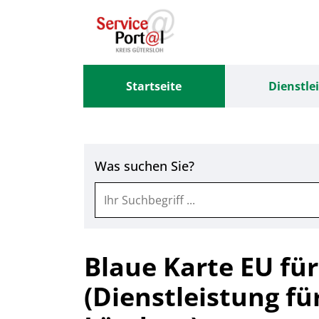
Zum Header
Zum Hauptinhalt
Zum Footer
Zum Hauptinhalt springen
Startseite
Dienstle
Was suchen Sie?
Blaue Karte EU für
(Dienstleistung fü