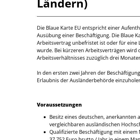
Ländern)
Kurzbeschreibung
Beschreibung
Die Blaue Karte EU entspricht einer Aufenth
Ausübung einer Beschäftigung. Die Blaue Kar
Arbeitsvertrag unbefristet ist oder für ein
wurde. Bei kürzeren Arbeitsverträgen wird d
Arbeitsverhältnisses zuzüglich drei Monaten 
In den ersten zwei Jahren der Beschäftigung
Erlaubnis der Ausländerbehörde einzuhole
Voraussetzungen
Besitz eines deutschen, anerkannten 
vergleichbaren ausländischen Hochsc
Qualifizierte Beschäftigung mit einem 
37.752 Euro brutto / Jahr in einem Man