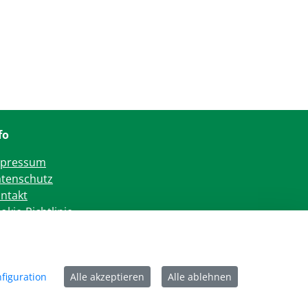
fo
mpressum
tenschutz
ntakt
okie-Richtlinie
figuration
Alle akzeptieren
Alle ablehnen