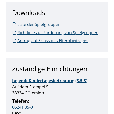
Downloads
Liste der Spielgruppen
Richtlinie zur Förderung von Spielgruppen
Antrag auf Erlass des Elternbeitrages
Zuständige Einrichtungen
Jugend: Kindertagesbetreuung (3.5.8)
Straße:
Hausnummer:
Auf dem Stempel
5
PLZ:
Ort:
33334
Gütersloh
Telefon:
05241 85-0
Fax: