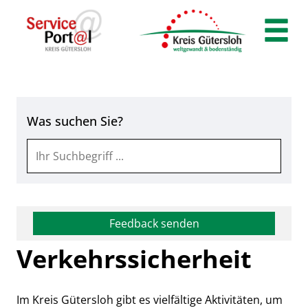
Zum Header
Zum Hauptinhalt
Zum Footer
Zum Hauptinhalt springen
Was suchen Sie?
Feedback senden
Verkehrssicherheit
Im Kreis Gütersloh gibt es vielfältige Aktivitäten, um