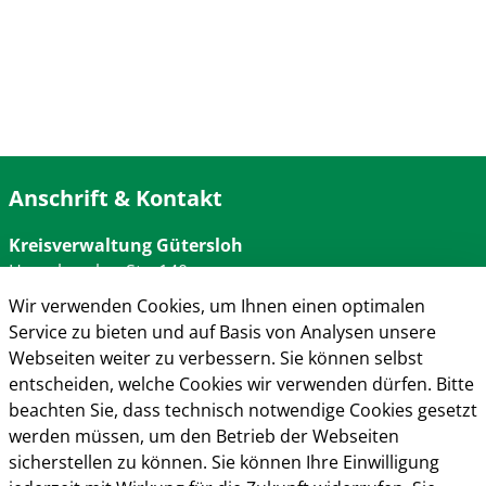
Anschrift & Kontakt
Kreisverwaltung Gütersloh
Herzebrocker Str. 140
33334 Gütersloh
Wir verwenden Cookies, um Ihnen einen optimalen
Tel.: 05241 85-0
Service zu bieten und auf Basis von Analysen unsere
Mail:
kreisverwaltung@kreis-guetersloh.de
Webseiten weiter zu verbessern. Sie können selbst
Web:
www.kreis-guetersloh.de
entscheiden, welche Cookies wir verwenden dürfen. Bitte
Info
beachten Sie, dass technisch notwendige Cookies gesetzt
werden müssen, um den Betrieb der Webseiten
Impressum
sicherstellen zu können. Sie können Ihre Einwilligung
Datenschutz