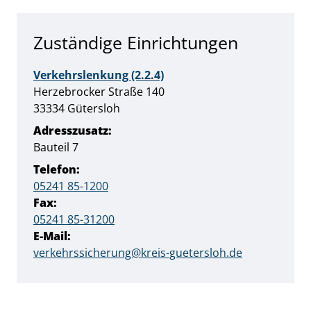
Zuständige Einrichtungen
Verkehrslenkung (2.2.4)
Straße:
Hausnummer:
Herzebrocker Straße
140
PLZ:
Ort:
33334
Gütersloh
Adresszusatz:
Bauteil 7
Telefon:
05241 85-1200
Fax:
05241 85-31200
E-Mail:
verkehrssicherung@kreis-guetersloh.de