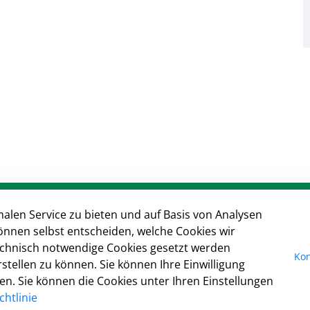
In
alen Service zu bieten und auf Basis von Analysen
önnen selbst entscheiden, welche Cookies wir
I
technisch notwendige Cookies gesetzt werden
Da
Kon
tellen zu können. Sie können Ihre Einwilligung
Ko
fen. Sie können die Cookies unter Ihren Einstellungen
Co
htlinie