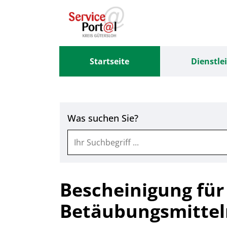
Zum Header
Zum Hauptinhalt
Zum Footer
Zum Hauptinhalt springen
Startseite
Dienstle
Was suchen Sie?
Bescheinigung für
Betäubungsmittel