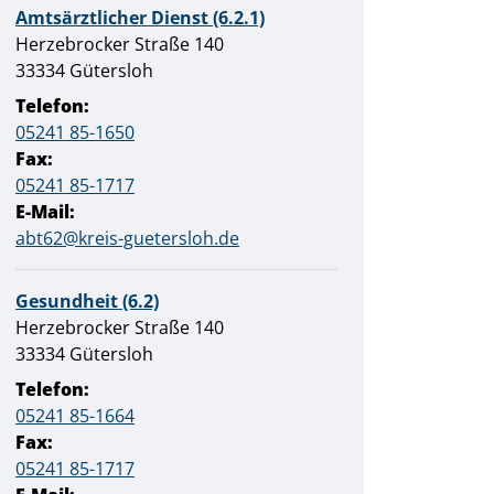
Amtsärztlicher Dienst (6.2.1)
Straße:
Hausnummer:
Herzebrocker Straße
140
PLZ:
Ort:
33334
Gütersloh
Telefon:
05241 85-1650
Fax:
05241 85-1717
E-Mail:
abt62@kreis-guetersloh.de
Gesundheit (6.2)
Straße:
Hausnummer:
Herzebrocker Straße
140
PLZ:
Ort:
33334
Gütersloh
Telefon:
05241 85-1664
Fax:
05241 85-1717