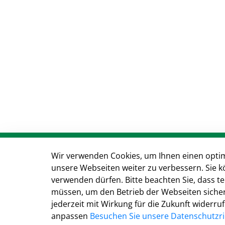
Anschrift & Kontakt
Wir verwenden Cookies, um Ihnen einen optim
unsere Webseiten weiter zu verbessern. Sie k
Kreisverwaltung Gütersloh
verwenden dürfen. Bitte beachten Sie, dass 
Herzebrocker Str. 140
müssen, um den Betrieb der Webseiten sichers
33334 Gütersloh
jederzeit mit Wirkung für die Zukunft widerru
Tel.: 05241 85-0
anpassen
Besuchen Sie unsere Datenschutzric
Mail:
kreisverwaltung@kreis-guetersloh.de