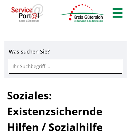
Zum Header
Zum Hauptinhalt
Zum Footer
Zum Hauptinhalt springen
Was suchen Sie?
Soziales:
Existenzsichernde
Hilfen / Sozialhilfe