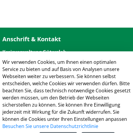
Anschrift & Kontakt
Kreisverwaltung Gütersloh
Herzebrocker Str. 140
Wir verwenden Cookies, um Ihnen einen optimalen
33334 Gütersloh
Service zu bieten und auf Basis von Analysen unsere
Tel.: 05241 85-0
Webseiten weiter zu verbessern. Sie können selbst
Mail:
kreisverwaltung@kreis-guetersloh.de
entscheiden, welche Cookies wir verwenden dürfen. Bitte
Web:
www.kreis-guetersloh.de
beachten Sie, dass technisch notwendige Cookies gesetzt
Info
werden müssen, um den Betrieb der Webseiten
sicherstellen zu können. Sie können Ihre Einwilligung
Impressum
jederzeit mit Wirkung für die Zukunft widerrufen. Sie
Datenschutz
können die Cookies unter Ihren Einstellungen anpassen
Kontakt
Besuchen Sie unsere Datenschutzrichtlinie
Cookie-Richtlinie