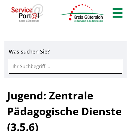
Zum Header
Zum Hauptinhalt
Zum Footer
Zum Hauptinhalt springen
Was suchen Sie?
Jugend: Zentrale
Pädagogische Dienste
(3.5.6)