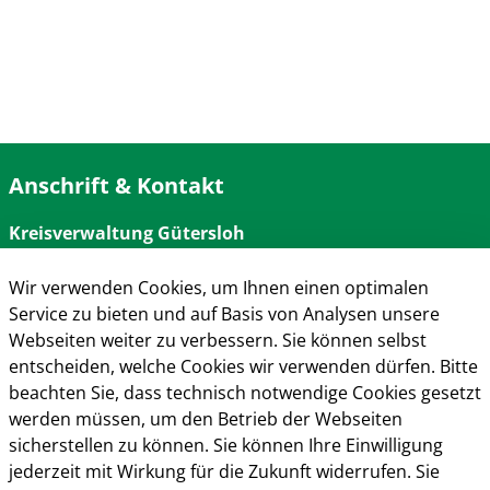
Anschrift & Kontakt
Kreisverwaltung Gütersloh
Herzebrocker Str. 140
33334 Gütersloh
Wir verwenden Cookies, um Ihnen einen optimalen
Tel.: 05241 85-0
Service zu bieten und auf Basis von Analysen unsere
Mail:
kreisverwaltung@kreis-guetersloh.de
Webseiten weiter zu verbessern. Sie können selbst
Web:
www.kreis-guetersloh.de
entscheiden, welche Cookies wir verwenden dürfen. Bitte
Info
beachten Sie, dass technisch notwendige Cookies gesetzt
werden müssen, um den Betrieb der Webseiten
Impressum
sicherstellen zu können. Sie können Ihre Einwilligung
Datenschutz
jederzeit mit Wirkung für die Zukunft widerrufen. Sie
Kontakt