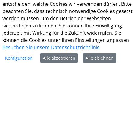
Herzebrocker Str. 140
entscheiden, welche Cookies wir verwenden dürfen. Bitte
33334 Gütersloh
beachten Sie, dass technisch notwendige Cookies gesetzt
Tel.: 05241 85-0
werden müssen, um den Betrieb der Webseiten
Mail:
kreisverwaltung@kreis-guetersloh.de
sicherstellen zu können. Sie können Ihre Einwilligung
Web:
www.kreis-guetersloh.de
jederzeit mit Wirkung für die Zukunft widerrufen. Sie
Info
können die Cookies unter Ihren Einstellungen anpassen
Besuchen Sie unsere Datenschutzrichtlinie
Impressum
Konfiguration
Alle akzeptieren
Alle ablehnen
Datenschutz
Kontakt
Cookie-Richtlinie