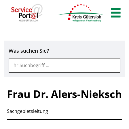
Zum Header
Zum Hauptinhalt
Zum Footer
Zum Hauptinhalt springen
Was suchen Sie?
Frau Dr. Alers-Nieksch
Sachgebietsleitung