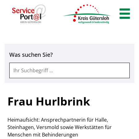
Zum Header
Zum Hauptinhalt
Zum Footer
Zum Hauptinhalt springen
Was suchen Sie?
Frau Hurlbrink
Heimaufsicht: Ansprechpartnerin für Halle,
Steinhagen, Versmold sowie Werkstätten für
Menschen mit Behinderungen