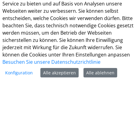
Service zu bieten und auf Basis von Analysen unsere
Kreisverwaltung Gütersloh
Webseiten weiter zu verbessern. Sie können selbst
Herzebrocker Str. 140
entscheiden, welche Cookies wir verwenden dürfen. Bitte
33334 Gütersloh
beachten Sie, dass technisch notwendige Cookies gesetzt
Tel.: 05241 85-0
werden müssen, um den Betrieb der Webseiten
Mail:
kreisverwaltung@kreis-guetersloh.de
sicherstellen zu können. Sie können Ihre Einwilligung
Web:
www.kreis-guetersloh.de
jederzeit mit Wirkung für die Zukunft widerrufen. Sie
Info
können die Cookies unter Ihren Einstellungen anpassen
Besuchen Sie unsere Datenschutzrichtlinie
Impressum
Datenschutz
Konfiguration
Alle akzeptieren
Alle ablehnen
Kontakt
Cookie-Richtlinie