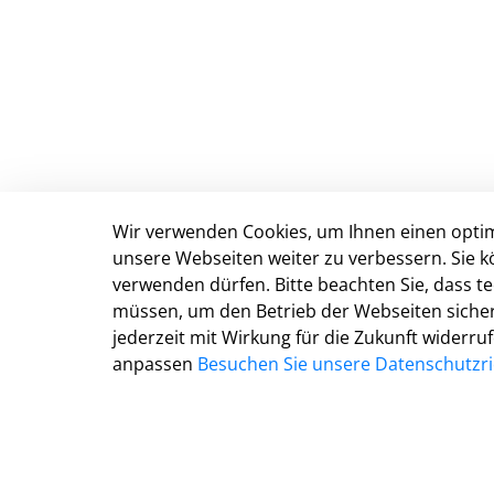
Wir verwenden Cookies, um Ihnen einen optim
Anschrift & Kontakt
unsere Webseiten weiter zu verbessern. Sie k
verwenden dürfen. Bitte beachten Sie, dass 
Kreisverwaltung Gütersloh
müssen, um den Betrieb der Webseiten sichers
Herzebrocker Str. 140
jederzeit mit Wirkung für die Zukunft widerru
33334 Gütersloh
anpassen
Besuchen Sie unsere Datenschutzric
Tel.: 05241 85-0
Mail:
kreisverwaltung@kreis-guetersloh.de
Web:
www.kreis-guetersloh.de