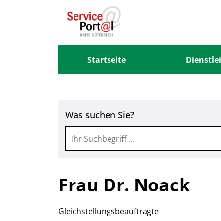
Zum Header
Zum Hauptinhalt
Zum Footer
Zum Hauptinhalt springen
Startseite
Dienstle
Was suchen Sie?
Frau Dr. Noack
Gleichstellungsbeauftragte