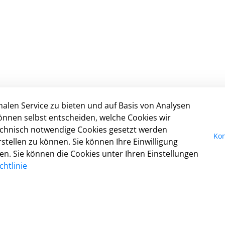
alen Service zu bieten und auf Basis von Analysen
In
önnen selbst entscheiden, welche Cookies wir
technisch notwendige Cookies gesetzt werden
I
Kon
tellen zu können. Sie können Ihre Einwilligung
Da
fen. Sie können die Cookies unter Ihren Einstellungen
Ko
htlinie
Co