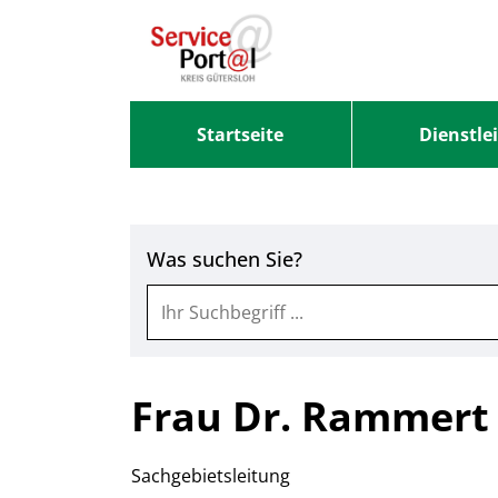
Zum Header
Zum Hauptinhalt
Zum Footer
Zum Hauptinhalt springen
Startseite
Dienstle
Was suchen Sie?
Frau Dr. Rammert
Sachgebietsleitung