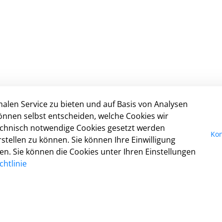
alen Service zu bieten und auf Basis von Analysen
In
önnen selbst entscheiden, welche Cookies wir
technisch notwendige Cookies gesetzt werden
I
Kon
tellen zu können. Sie können Ihre Einwilligung
Da
fen. Sie können die Cookies unter Ihren Einstellungen
Ko
htlinie
Co