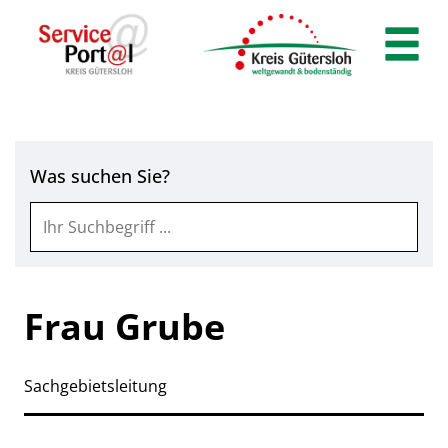
Zum Header
Zum Hauptinhalt
Zum Footer
Zum Hauptinhalt springen
Was suchen Sie?
Frau Grube
Sachgebietsleitung