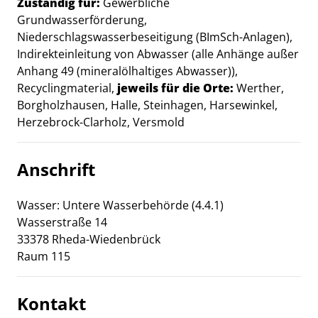
Zuständig für:
Gewerbliche
Beschreibung
Grundwasserförderung,
Niederschlagswasserbeseitigung (BImSch-Anlagen),
Indirekteinleitung von Abwasser (alle Anhänge außer
Anhang 49 (mineralölhaltiges Abwasser)),
Recyclingmaterial,
jeweils für die Orte:
Werther,
Borgholzhausen, Halle, Steinhagen, Harsewinkel,
Herzebrock-Clarholz, Versmold
Anschrift
Wasser: Untere Wasserbehörde (4.4.1)
Wasserstraße
14
33378
Rheda-Wiedenbrück
Raum 115
Kontakt