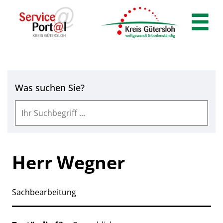
Zum Header
Zum Hauptinhalt
Zum Footer
Zum Hauptinhalt springen
Was suchen Sie?
Herr Wegner
Sachbearbeitung