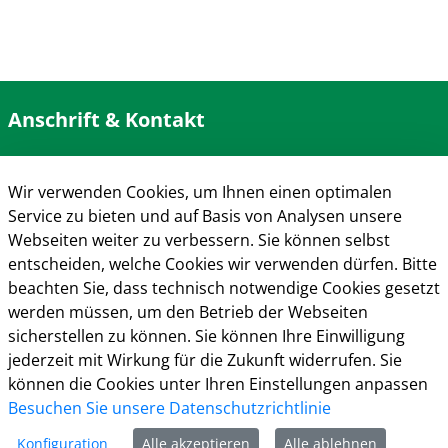
Anschrift & Kontakt
Kreisverwaltung Gütersloh
Herzebrocker Str. 140
Wir verwenden Cookies, um Ihnen einen optimalen
33334 Gütersloh
Service zu bieten und auf Basis von Analysen unsere
Tel.: 05241 85-0
Webseiten weiter zu verbessern. Sie können selbst
Mail:
kreisverwaltung@kreis-guetersloh.de
entscheiden, welche Cookies wir verwenden dürfen. Bitte
Web:
www.kreis-guetersloh.de
beachten Sie, dass technisch notwendige Cookies gesetzt
Info
werden müssen, um den Betrieb der Webseiten
sicherstellen zu können. Sie können Ihre Einwilligung
Impressum
jederzeit mit Wirkung für die Zukunft widerrufen. Sie
Datenschutz
können die Cookies unter Ihren Einstellungen anpassen
Kontakt
Besuchen Sie unsere Datenschutzrichtlinie
Cookie-Richtlinie
Konfiguration
Alle akzeptieren
Alle ablehnen