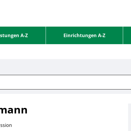
istungen A-Z
Einrichtungen A-Z
smann
ssion