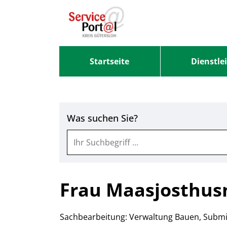
Zum Header
Zum Hauptinhalt
Zum Footer
Zum Hauptinhalt springen
Startseite
Dienstle
Was suchen Sie?
Frau Maasjosthu
Sachbearbeitung: Verwaltung Bauen, Submi