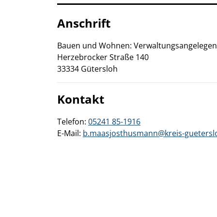
Anschrift
Bauen und Wohnen: Verwaltungsangelegenh
Herzebrocker Straße
140
33334
Gütersloh
Kontakt
Telefon:
05241 85-1916
E-Mail:
b.maasjosthusmann@kreis-guetersl