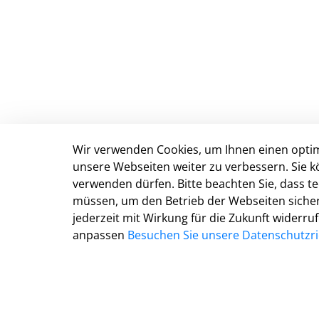
Wir verwenden Cookies, um Ihnen einen optim
Anschrift & Kontakt
unsere Webseiten weiter zu verbessern. Sie k
verwenden dürfen. Bitte beachten Sie, dass 
Kreisverwaltung Gütersloh
müssen, um den Betrieb der Webseiten sichers
Herzebrocker Str. 140
jederzeit mit Wirkung für die Zukunft widerru
33334 Gütersloh
anpassen
Besuchen Sie unsere Datenschutzric
Tel.: 05241 85-0
Mail:
kreisverwaltung@kreis-guetersloh.de
Web:
www.kreis-guetersloh.de