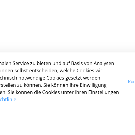
alen Service zu bieten und auf Basis von Analysen
In
önnen selbst entscheiden, welche Cookies wir
technisch notwendige Cookies gesetzt werden
I
Kon
tellen zu können. Sie können Ihre Einwilligung
Da
fen. Sie können die Cookies unter Ihren Einstellungen
Ko
htlinie
Co