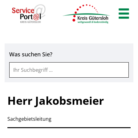
Zum Header
Zum Hauptinhalt
Zum Footer
Zum Hauptinhalt springen
Was suchen Sie?
Herr Jakobsmeier
Sachgebietsleitung