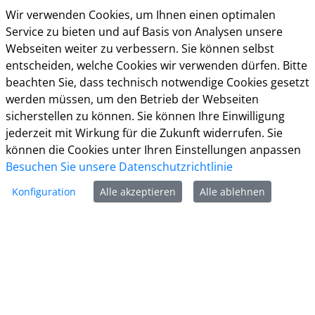
Wir verwenden Cookies, um Ihnen einen optimalen
Kreisverwaltung Gütersloh
Service zu bieten und auf Basis von Analysen unsere
Herzebrocker Str. 140
Webseiten weiter zu verbessern. Sie können selbst
33334 Gütersloh
entscheiden, welche Cookies wir verwenden dürfen. Bitte
Tel.: 05241 85-0
beachten Sie, dass technisch notwendige Cookies gesetzt
Mail:
kreisverwaltung@kreis-guetersloh.de
werden müssen, um den Betrieb der Webseiten
Web:
www.kreis-guetersloh.de
sicherstellen zu können. Sie können Ihre Einwilligung
Info
jederzeit mit Wirkung für die Zukunft widerrufen. Sie
können die Cookies unter Ihren Einstellungen anpassen
Impressum
Besuchen Sie unsere Datenschutzrichtlinie
Datenschutz
Konfiguration
Alle akzeptieren
Alle ablehnen
Kontakt
Cookie-Richtlinie