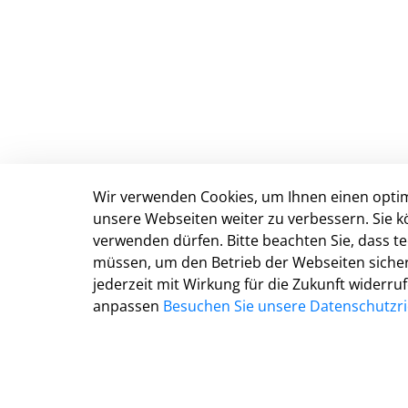
Wir verwenden Cookies, um Ihnen einen optim
Anschrift & Kontakt
unsere Webseiten weiter zu verbessern. Sie k
verwenden dürfen. Bitte beachten Sie, dass 
Kreisverwaltung Gütersloh
müssen, um den Betrieb der Webseiten sichers
Herzebrocker Str. 140
jederzeit mit Wirkung für die Zukunft widerru
33334 Gütersloh
anpassen
Besuchen Sie unsere Datenschutzric
Tel.: 05241 85-0
Mail:
kreisverwaltung@kreis-guetersloh.de
Web:
www.kreis-guetersloh.de