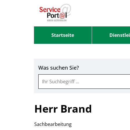
Zum Header
Zum Hauptinhalt
Zum Footer
Zum Hauptinhalt springen
Startseite
Dienstle
Was suchen Sie?
Herr Brand
Sachbearbeitung