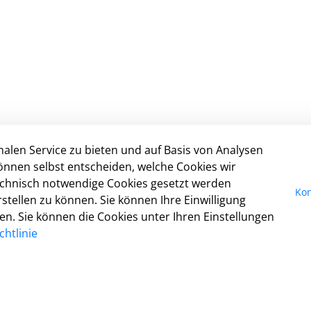
alen Service zu bieten und auf Basis von Analysen
In
önnen selbst entscheiden, welche Cookies wir
technisch notwendige Cookies gesetzt werden
I
Kon
tellen zu können. Sie können Ihre Einwilligung
Da
fen. Sie können die Cookies unter Ihren Einstellungen
Ko
htlinie
Co