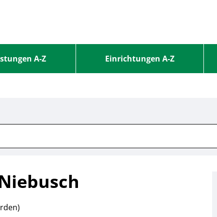
istungen A-Z
Einrichtungen A-Z
-Niebusch
orden)