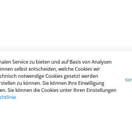
alen Service zu bieten und auf Basis von Analysen
In
önnen selbst entscheiden, welche Cookies wir
technisch notwendige Cookies gesetzt werden
I
Kon
tellen zu können. Sie können Ihre Einwilligung
Da
fen. Sie können die Cookies unter Ihren Einstellungen
Ko
htlinie
Co