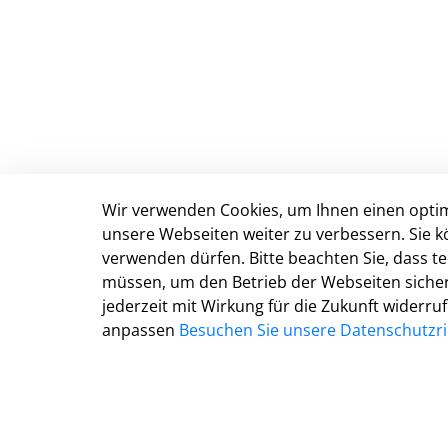
Wir verwenden Cookies, um Ihnen einen optim
Anschrift & Kontakt
unsere Webseiten weiter zu verbessern. Sie k
verwenden dürfen. Bitte beachten Sie, dass 
Kreisverwaltung Gütersloh
müssen, um den Betrieb der Webseiten sichers
Herzebrocker Str. 140
jederzeit mit Wirkung für die Zukunft widerru
33334 Gütersloh
anpassen
Besuchen Sie unsere Datenschutzric
Tel.: 05241 85-0
Mail:
kreisverwaltung@kreis-guetersloh.de
Web:
www.kreis-guetersloh.de