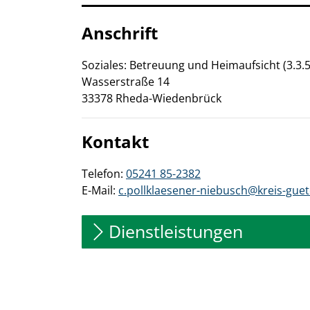
Anschrift
Soziales: Betreuung und Heimaufsicht (3.3.5
Wasserstraße
14
33378
Rheda-Wiedenbrück
Kontakt
Telefon:
05241 85-2382
E-Mail:
c.pollklaesener-niebusch@kreis-guet
Dienstleistungen