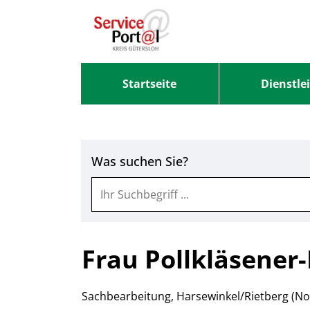
Zum Header
Zum Hauptinhalt
Zum Footer
Zum Hauptinhalt springen
Startseite
Dienstle
Was suchen Sie?
Frau Pollkläsener
Sachbearbeitung, Harsewinkel/Rietberg (N