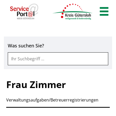
Zum Header
Zum Hauptinhalt
Zum Footer
Zum Hauptinhalt springen
Was suchen Sie?
Frau Zimmer
Verwaltungsaufgaben/Betreuerregistrierungen