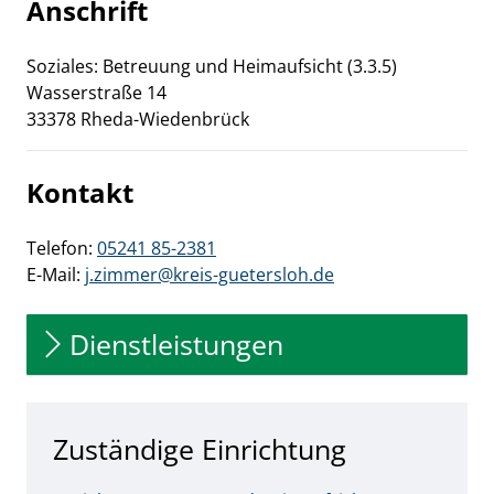
Anschrift
Soziales: Betreuung und Heimaufsicht (3.3.5)
Wasserstraße
14
33378
Rheda-Wiedenbrück
Kontakt
Telefon:
05241 85-2381
E-Mail:
j.zimmer@kreis-guetersloh.de
Dienstleistungen
Zuständige Einrichtung