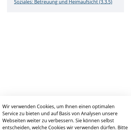
Soziales: Betreuung und Heimaufsicht (3.3.5)
Wir verwenden Cookies, um Ihnen einen optimalen
Anschrift & Kontakt
Service zu bieten und auf Basis von Analysen unsere
Webseiten weiter zu verbessern. Sie können selbst
Kreisverwaltung Gütersloh
entscheiden, welche Cookies wir verwenden dürfen. Bitte
Herzebrocker Str. 140