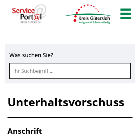
Zum Header
Zum Hauptinhalt
Zum Footer
Zum Hauptinhalt springen
Was suchen Sie?
Unterhaltsvorschuss
Anschrift