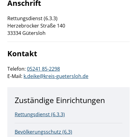
Anschrift
Rettungsdienst (6.3.3)
Herzebrocker Straße
140
33334
Gütersloh
Kontakt
Telefon:
05241 85-2298
E-Mail:
k.deike@kreis-guetersloh.de
Zuständige Einrichtungen
Rettungsdienst (6.3.3)
Bevölkerungsschutz (6.3)