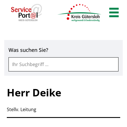
Zum Header
Zum Hauptinhalt
Zum Footer
Zum Hauptinhalt springen
Was suchen Sie?
Herr Deike
Stellv. Leitung