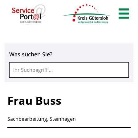
Zum Header
Zum Hauptinhalt
Zum Footer
Zum Hauptinhalt springen
Was suchen Sie?
Frau Buss
Sachbearbeitung, Steinhagen