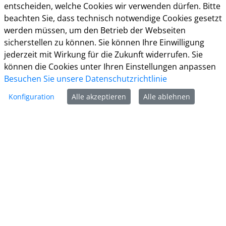
Herzebrocker Str. 140
entscheiden, welche Cookies wir verwenden dürfen. Bitte
33334 Gütersloh
beachten Sie, dass technisch notwendige Cookies gesetzt
Tel.: 05241 85-0
werden müssen, um den Betrieb der Webseiten
Mail:
kreisverwaltung@kreis-guetersloh.de
sicherstellen zu können. Sie können Ihre Einwilligung
Web:
www.kreis-guetersloh.de
jederzeit mit Wirkung für die Zukunft widerrufen. Sie
Info
können die Cookies unter Ihren Einstellungen anpassen
Besuchen Sie unsere Datenschutzrichtlinie
Impressum
Konfiguration
Alle akzeptieren
Alle ablehnen
Datenschutz
Kontakt
Cookie-Richtlinie