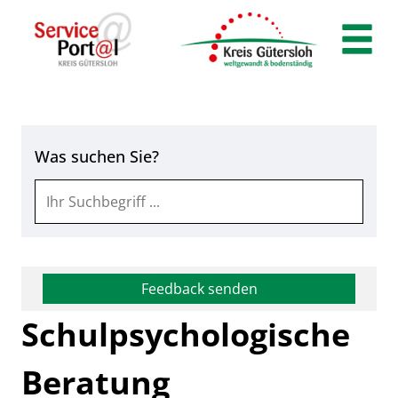
Zum Header
Zum Hauptinhalt
Zum Footer
Zum Hauptinhalt springen
Was suchen Sie?
Feedback senden
Schulpsychologische
Beratung