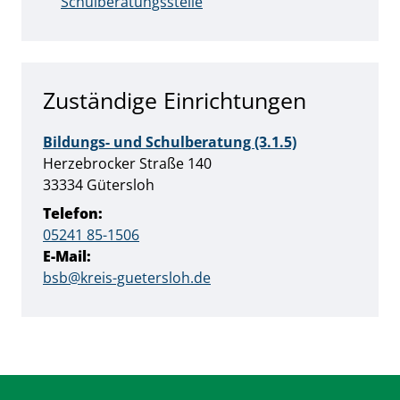
Schulberatungsstelle
Zuständige Einrichtungen
Bildungs- und Schulberatung (3.1.5)
Straße:
Hausnummer:
Herzebrocker Straße
140
PLZ:
Ort:
33334
Gütersloh
Telefon:
05241 85-1506
E-Mail:
bsb@kreis-guetersloh.de