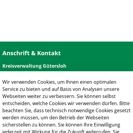
Anschrift & Kontakt
Kreisverwaltung Gütersloh
Herzebrocker Str. 140
33334 Gütersloh
Wir verwenden Cookies, um Ihnen einen optimalen
Tel.: 05241 85-0
Service zu bieten und auf Basis von Analysen unsere
Mail:
kreisverwaltung@kreis-guetersloh.de
Webseiten weiter zu verbessern. Sie können selbst
Web:
www.kreis-guetersloh.de
entscheiden, welche Cookies wir verwenden dürfen. Bitte
Info
beachten Sie, dass technisch notwendige Cookies gesetzt
werden müssen, um den Betrieb der Webseiten
Impressum
sicherstellen zu können. Sie können Ihre Einwilligung
Datenschutz
jederzeit mit Wirkung für die Zukunft widerrufen. Sie