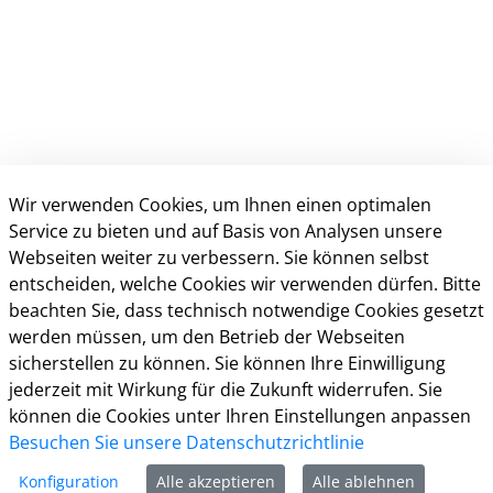
Wir verwenden Cookies, um Ihnen einen optimalen
Service zu bieten und auf Basis von Analysen unsere
Webseiten weiter zu verbessern. Sie können selbst
Anschrift & Kontakt
entscheiden, welche Cookies wir verwenden dürfen. Bitte
beachten Sie, dass technisch notwendige Cookies gesetzt
Kreisverwaltung Gütersloh
werden müssen, um den Betrieb der Webseiten
Herzebrocker Str. 140
sicherstellen zu können. Sie können Ihre Einwilligung
33334 Gütersloh
jederzeit mit Wirkung für die Zukunft widerrufen. Sie
Tel.: 05241 85-0
können die Cookies unter Ihren Einstellungen anpassen
Mail:
kreisverwaltung@kreis-guetersloh.de
Besuchen Sie unsere Datenschutzrichtlinie
Web:
www.kreis-guetersloh.de
Info
Konfiguration
Alle akzeptieren
Alle ablehnen