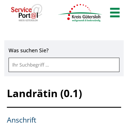
Zum Header
Zum Hauptinhalt
Zum Footer
Zum Hauptinhalt springen
Was suchen Sie?
Landrätin (0.1)
Anschrift