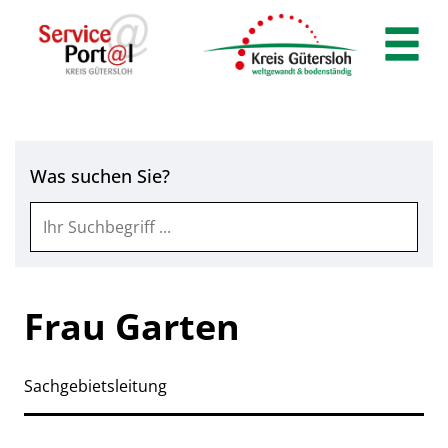
Zum Header
Zum Hauptinhalt
Zum Footer
Zum Hauptinhalt springen
Was suchen Sie?
Frau Garten
Sachgebietsleitung