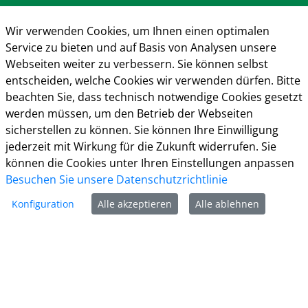
Anschrift & Kontakt
Wir verwenden Cookies, um Ihnen einen optimalen
Kreisverwaltung Gütersloh
Service zu bieten und auf Basis von Analysen unsere
Herzebrocker Str. 140
Webseiten weiter zu verbessern. Sie können selbst
33334 Gütersloh
entscheiden, welche Cookies wir verwenden dürfen. Bitte
Tel.: 05241 85-0
beachten Sie, dass technisch notwendige Cookies gesetzt
Mail:
kreisverwaltung@kreis-guetersloh.de
werden müssen, um den Betrieb der Webseiten
Web:
www.kreis-guetersloh.de
sicherstellen zu können. Sie können Ihre Einwilligung
Info
jederzeit mit Wirkung für die Zukunft widerrufen. Sie
können die Cookies unter Ihren Einstellungen anpassen
Impressum
Besuchen Sie unsere Datenschutzrichtlinie
Datenschutz
Kontakt
Konfiguration
Alle akzeptieren
Alle ablehnen
Cookie-Richtlinie