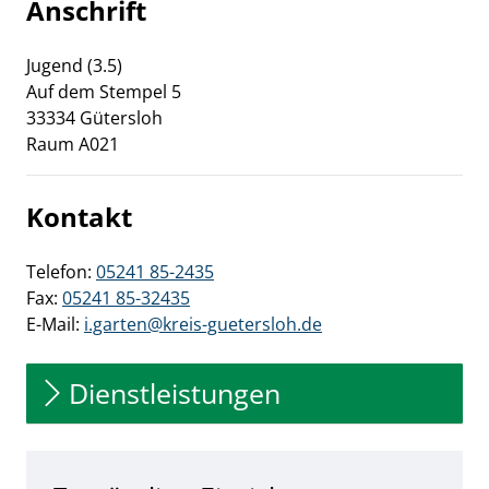
Anschrift
Jugend (3.5)
Auf dem Stempel
5
33334
Gütersloh
Raum A021
Kontakt
Telefon:
05241 85-2435
Fax:
05241 85-32435
E-Mail:
i.garten@kreis-guetersloh.de
Dienstleistungen