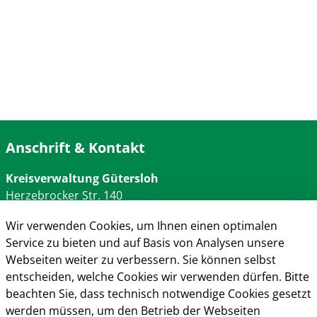
Anschrift & Kontakt
Kreisverwaltung Gütersloh
Herzebrocker Str. 140
33334 Gütersloh
Wir verwenden Cookies, um Ihnen einen optimalen
Tel.: 05241 85-0
Service zu bieten und auf Basis von Analysen unsere
Mail:
kreisverwaltung@kreis-guetersloh.de
Webseiten weiter zu verbessern. Sie können selbst
Web:
www.kreis-guetersloh.de
entscheiden, welche Cookies wir verwenden dürfen. Bitte
Info
beachten Sie, dass technisch notwendige Cookies gesetzt
Impressum
werden müssen, um den Betrieb der Webseiten