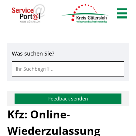
Zum Header
Zum Hauptinhalt
Zum Footer
Zum Hauptinhalt springen
Was suchen Sie?
Feedback senden
Kfz: Online-
Wiederzulassung